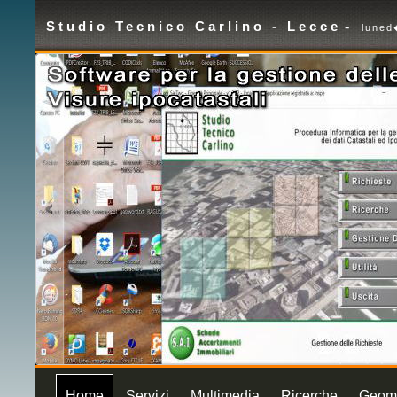
Studio Tecnico Carlino - Lecce
-
luned
Home
Servizi
Multimedia
Ricerche
Geome